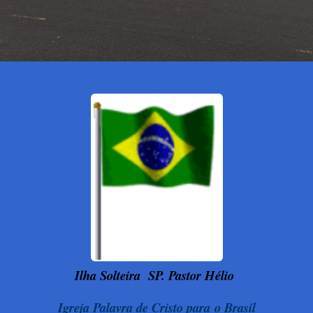
Ilha Solteira
SP. Pastor Hélio
Igreja Palavra de Cristo para o Brasil