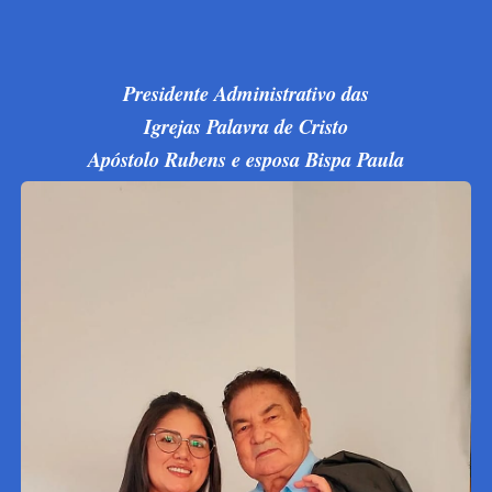
Presidente Administrativo das
Igrejas Palavra de Cristo
Apóstolo Rubens e esposa Bispa Paula