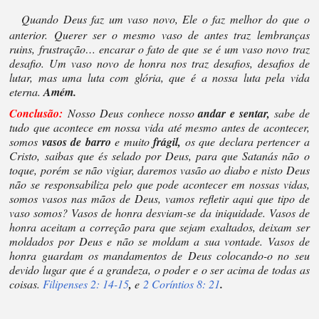
Quando Deus faz um vaso novo, Ele o faz melhor do que o
anterior. Querer ser o mesmo vaso de antes traz lembranças
ruins, frustração… encarar o fato de que se é um vaso novo traz
desafio. Um vaso novo de honra nos traz desafios, desafios de
lutar, mas uma luta com glória, que é a nossa luta pela vida
eterna.
Amém.
Conclusão:
Nosso Deus conhece nosso
andar e sentar,
sabe de
tudo que acontece em nossa vida até mesmo antes de acontecer,
somos
vasos de barro
e muito
frágil,
os que declara pertencer a
Cristo, saibas que és selado por Deus, para que Satanás não o
toque, porém se não vigiar, daremos vasão ao diabo e nisto Deus
não se responsabiliza pelo que pode acontecer em nossas vidas,
somos vasos nas mãos de Deus, vamos refletir aqui que tipo de
vaso somos? Vasos de honra desviam-se da iniquidade. Vasos de
honra aceitam a correção para que sejam exaltados, deixam ser
moldados por Deus e não se moldam a sua vontade. Vasos de
honra guardam os mandamentos de Deus colocando-o no seu
devido lugar que é a grandeza, o poder e o ser acima de todas as
coisas.
Filipenses 2: 14-15
,
e
2 Coríntios 8: 21
.