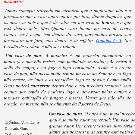
ou barro?
Vamos começar trazendo em memória que o importante não é a
formosura que o vaso aparenta ter por fora, diante daqueles que
os observa; pois o que é de valor em um vaso de
h
on
ra,
é o que
está dentro dele. Mas Quanto vaso bonito na casa de Deus,
vamos ver é o que tem dentro do vaso, pois muitos mostra sua
formosura por fora, mas dentro é só sujeira.
Gálatas 6: 3
, Ser
Cristão de verdade é não ser exaltado.
-
Um vaso de pau.
A madeira é um material encontrado na
natureza e que não resiste, com facilidade se acaba; não resisti à
ação do tempo, e no fogo é logo consumida. Assim é o crente
vaso de pau; não passa muito tempo na casa do Senhor e no fogo
não resiste; às lutas e as tentações, logo se desvia; Como então
Deus poderá
conservar
dentro dele o seu precioso tesouro? Sem
contar que sendo de madeira logo é devorada pelos cupins e
torna-se habitação de fungos e insetos. Vasos que não são de
oração, ou mesmo não se alimenta da Palavra de Deus.
Um vaso de ouro
. O ouro é um metal precios
qual é de muito valor comercial; Um vaso de
grande valor. Um crente vaso de ouro seria
diante das pessoas; mas sempre está vazio 