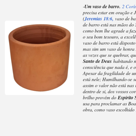
-
Um vaso de barro.
2 Corín
precisa estar em oração e J
(
J
e
r
emias
18:6,
vaso de ba
de barro está nas mãos do 
como bem lhe agrade a faz
o seu bom tesouro, a excel
vaso de barro está dispost
mas sim um vaso de honra 
as vezes que se quebrar, qu
Santo de Deus
habitando n
consciência que nada é, e 
Apesar da fragilidade de u
está nele; Humilhando-se 
assim o valor não está nas r
dentro de si, dos vossos co
brilho provém do
Espírito
usa para proclamar as Boa
obra, como vaso escolhido