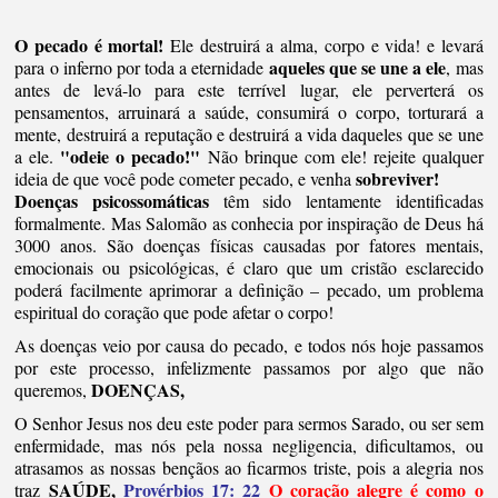
O pecado é mortal!
Ele destruirá a alma, corpo e vida! e levará
aqueles que se une a ele
para o inferno por toda a eternidade
, mas
antes de levá-lo para este terrível lugar, ele perverterá os
pensamentos, arruinará a saúde, consumirá o corpo, torturará a
mente, destruirá a reputação e destruirá a vida daqueles que se une
"odeie o pecado!"
a ele.
Não brinque com ele! rejeite qualquer
sobreviver!
ideia de que você pode cometer pecado, e venha
Doenças psicossomáticas
têm sido lentamente identificadas
formalmente. Mas Salomão as conhecia por inspiração de Deus há
3000 anos. São doenças físicas causadas por fatores mentais,
emocionais ou psicológicas, é claro que um cristão esclarecido
poderá facilmente aprimorar a definição – pecado, um problema
espiritual do coração que pode afetar o corpo!
As doenças veio por causa do pecado, e todos nós hoje passamos
por este processo, infelizmente passamos por algo que não
DOENÇAS,
queremos,
O Senhor Jesus nos deu este poder para sermos Sarado, ou ser sem
enfermidade, mas nós pela nossa negligencia, dificultamos, ou
atrasamos as nossas bençãos ao ficarmos triste, pois a alegria nos
SAÚDE,
Provérbios 17:
22
O coração alegre é como o
traz