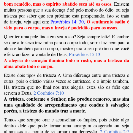
bom remédio, mas o espírito abatido seca até os ossos.
Existem
muitas pessoas que a sua doença é só pelo motivo do ódio, ou seja
tristeza por saber que seu próximo esta prosperando, isto se trata
O sentimento sadio é
de inveja, veja aqui em:
Provérbios 14: 30,
vida para o corpo, mas a inveja é podridão para os osso
s.
Quer ter uma pele linda em seu rosto? Seja sempre feliz! E lembre
se que a tristeza traz ruína para o corpo todo, sorrir faz bem para a
alma e também para o corpo, mostre para o seu próximo que você
é feliz ao fazer a vontade de Deus,
Provérbios 15:13
A alegria do coração ilumina todo o rosto, mas a tristeza da
alma abate todo o corpo.
Existe dois tipos de tristeza A Uma diferença entre uma tristeza e
outra, pois o cristão várias vezes se entristece, e o ímpio também.
Há tristeza que no final nos traz alegria, estes são os fiéis que
servem a Deus.
2 Coríntios 7:10
A tristeza, conforme o Senhor, não produz remorso, mas sim
uma qualidade de arrependimento que conduz à salvação;
porém, a tristeza do mundo traz a morte.
Temos que sempre orar e aconselhar os ímpios, pois existe algo
dentro dele que pode tornar uma amargura exagerada ou seja
ultrapassada a ponto de se tornar uma depressão.
2 Coríntios 2:7