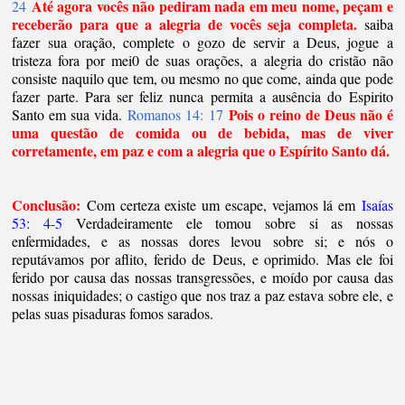
Até agora vocês não pediram nada em meu nome, peçam e
24
receberão para que a alegria de vocês seja completa.
saiba
fazer sua oração, complete o gozo de servir a Deus, jogue a
tristeza fora por mei0 de suas orações, a
alegria do cristão não
consiste naquilo que tem, ou mesmo no que come, ainda que pode
fazer parte. Para ser feliz nunca permita a ausência do Espirito
Pois o reino de Deus não é
Santo em sua vida.
Romanos 14: 17
uma questão de comida ou de bebida, mas de viver
corretamente, em paz e com a alegria que o Espírito Santo dá.
Conclusão:
Com certeza existe um escape, vejamos lá em
Isaías
53: 4-5
Verdadeiramente ele tomou sobre si as nossas
enfermidades, e as nossas dores levou sobre si; e nós o
reputávamos por aflito, ferido de
Deus
, e oprimido. Mas ele foi
ferido por causa das nossas transgressões, e moído por causa das
nossas iniquidades; o castigo que nos traz a paz estava sobre ele, e
pelas suas pisaduras fomos sarados.