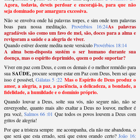
Agora, todavia, deveis perdoar e encorajá-lo, para que não
seja dominado por amargura excessiva.
Não se envolva onde há palavras torpes, e sim onde tem palavras
As palavras
boas para nossa meditação.
Provérbios 16:24
agradáveis são como um favo de mel, são, doces para a alma e
revigoram a saúde e a alegria de viver.
Quando estiver doente medita neste versículo
Provérbios 18:14
A alma
bem-disposta
sustém o ser humano durante sua
doença, mas o espírito deprimido, quem o pode suportar?
Viver em paz com Deus, e com os demais é o melhor remédio para
SAÚDE,
sua
procure sempre estar em Paz com Deus, bem sei que
Mas o Espírito de Deus produz o
isso é possível,
Gálatas 5 :22
amor, a alegria, a paz, a paciência, a delicadeza, a bondade, a
fidelidade, a humildade e o domínio próprio.
Quando louvar a Deus, solte sua vós, não segure não, não se
envergonhe, quanto mais alto exaltar a Deus no louvor, melhor é
pra você,
Salmos 66 :01
Que todos os povos louvem a Deus com
gritos de alegria!
Por que a tristeza sempre me acompanha, ela não me abandona, o
que será que esta errado, será que estou orando certo?
João 16: