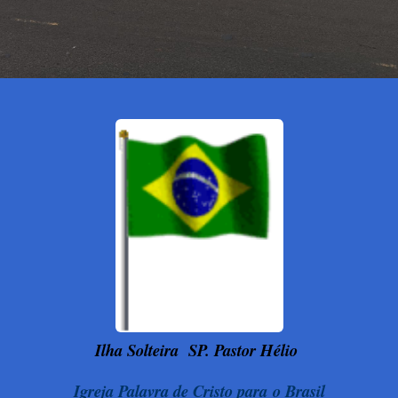
Ilha Solteira
SP. Pastor Hélio
Igreja Palavra de Cristo para o Brasil