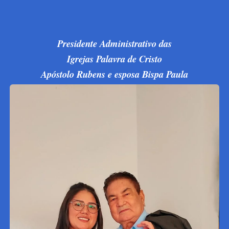
Presidente Administrativo das
Igrejas Palavra de Cristo
Apóstolo Rubens e esposa Bispa Paula