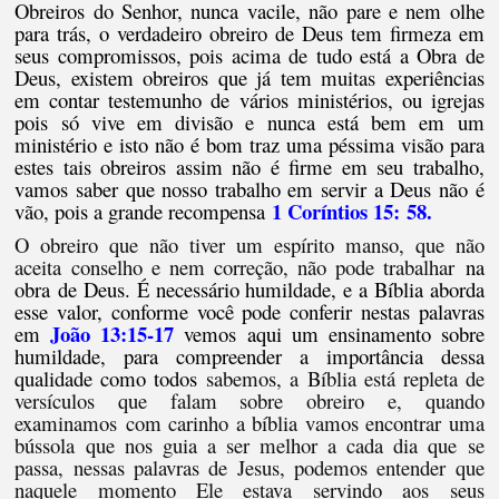
Obreiros do Senhor, nunca vacile, não pare e nem olhe
para trás, o verdadeiro obreiro
de Deus tem firmeza em
seus compromissos, pois acima de tudo está a Obra de
Deus, existem obreiros que já tem muitas experiências
em contar testemunho de vários ministérios, ou igrejas
pois só vive em divisão e nunca está bem em um
ministério e isto não é bom traz uma péssima visão para
estes tais obreiros assim não é firme em seu trabalho,
vamos saber que nosso trabalho em servir a Deus não é
1 Coríntios 15:
58.
vão, pois a grande recompensa
O obreiro que não tiver um espírito manso, que não
aceita conselho e nem correção, não pode trabalhar
na
obra
de Deus
. É necessário humildade, e a Bíblia aborda
esse valor, conforme você pode conferir nestas palavras
João 13:15-17
em
vemos aqui um ensinamento sobre
humildade, para compreender a importância dessa
qualidade como todos
sabemos, a Bíblia está repleta de
versículos que falam sobre obreiro e, quando
examinamos
com carinho a bíblia vamos encontrar uma
bússola que nos guia a ser melhor a cada dia que se
passa, n
essas palavras de Jesus, podemos entender que
naquele momento Ele estava servindo aos seus