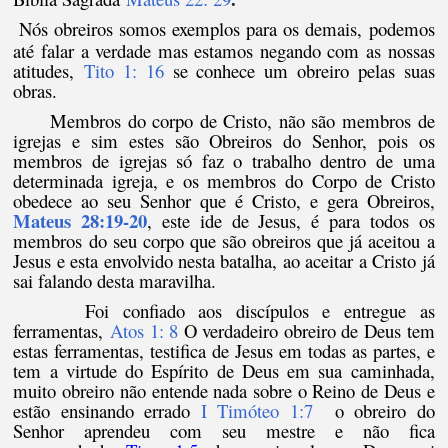
Nós obreiros somos exemplos para os demais, podemos
até falar a verdade mas estamos negando com as nossas
atitudes,
Tito 1: 16
se conhece um obreiro pelas suas
obras.
Membros do corpo de Cristo, não são membros de
igrejas e sim estes são Obreiros do Senhor, pois os
membros de igrejas só faz o trabalho dentro de uma
determinada igreja, e os membros do Corpo de Cristo
obedece ao seu Senhor que é Cristo, e gera Obreiros,
Mateus 28:19-20
, este ide de Jesus, é para todos os
membros do seu corpo que são obreiros que já aceitou a
Jesus e esta envolvido nesta batalha, ao aceitar a Cristo já
sai falando desta maravilha.
Foi confiado aos discípulos e entregue as
ferramentas,
Atos 1: 8
O verdadeiro obreiro de Deus tem
estas ferramentas, testifica de Jesus em todas as partes, e
tem a virtude do Espírito de Deus em sua caminhada,
muito obreiro não entende nada sobre o Reino de Deus e
estão ensinando errado
I Timóteo 1:7
o obreiro do
Senhor aprendeu com seu mestre e não fica