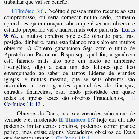
trabalhar que vai ser benção.
.
I Timóteo 3:6
Neófito é pessoa muito recente ao seu
compromisso, ou seria começar muito cedo, primeiro
aprenda esteja em oração, siba o que é ser um obreiro, e
estando preparado vai e nunca mais volte para trás.
Lucas
,
9: 62
e muitos obreiros hoje estão olhando para trás,
posição, dinheiro, fama esta falando mais alto em muitos
obreiros. O Obreiro ganancioso Seja com o titulo de
Apostolo ou Pastor ou Bispo seja qual for, a ganância
está falando mais alto hoje em meio ao ambiente
Evangélico, digo a cada um dos leitores que fico
envergonhado ao saber de tantos Lideres de grandes
igrejas, e muitas mesmo, que se seus obreiros são
instruídos a levar grandes quantidades de finanças,
entradas financeiras, esta tendo prioridade em quase
todas as Igrejas, estes são obreiros Fraudulentos,
II
.
Coríntios 11: 13
Obreiros de Deus, não são covardes sabe amar de
II Timóteo 1:7
verdade e é, moderado
hoje em dia não
podemos imitar certos obreiros, podemos correr grande
perigo, mas existe alguns Verdadeiros obreiros de Deus
.
que devemos imitar,
1 Coríntios 11: 1