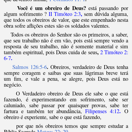
Você é um obreiro de Deus?
está passando por
,
algum sofrimento ?
II Timóteo 2:3
sem dúvida alguma,
que todos os obreiros de valor, que este empenhado nesta
obra sofre aflições estes são os soldados valentes.
Todos os obreiros do Senhor são os primeiros, a saber,
que seu trabalho não é em vão, pois está sempre vendo a
resposta de seu trabalho, não é somente material e sim
,
também espiritual, pois Deus cuida de seus
2 Timóteo 2:
.
6-7
.
Salmos 126:5-6
Obreiros, verdadeiro de Deus tenha
sempre coragem e saibas que suas lágrimas breve terá
um fim, e vale a pena, se alegre, pois Deus está no
negócio.
O Verdadeiro obreiro de Deus ele sabe o que está
fazendo, é experimentando em sofrimento, sabe ser
caluniado, sabe passar por quaisquer provas, sabe ter
.
fartura e também ter abundância,
Filipenses 4:12
O
obreiro é experiente, sabe o que está fazendo,
por que nós obreiros temos que sempre estudar a
.
Bíblia Sagrada
Mateus 22: 29