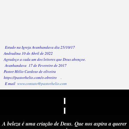
Estudo na Igreja Avanhandava dia 25/10/17
Andradina 10 de Abril de 2022
Agradeço a cada um dos leitores que Deus abençoe.
Avanhandava 17 de Fevereiro de 2017
Pastor Hélio Cardoso de oliveira
https://pastorhelio.com/o-obreiro
.
E mail
www.contato@pastorhelio.com
A beleza é uma criação de Deus.
Que nos aspira a querer