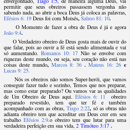
envergonhado,
Tiago 1:5
,
de maneira alguma Deus, vai
permitir que seus obreiros passassem vergonha não
sabendo nada, ao abrir a boca Deus já coloca as palavras,
,
.
Efésios 6: 19
Deus foi com Moisés
Salmo 81: 10
O Momento de fazer a obra de Deus é já e agora
.
João 9:4
O Verdadeiro obreiro de Deus gosta mais de ouvir do
que falar, pois ao ouvir a fé está sendo alimentada e vai
só aumentando.
Romanos 10: 17
Não se envolve com
riquezas deste mundo, ou seja, seu coração não está nas
,
.
e
coisas deste mundo
Marcos 8: 36
Mateus 16: 26
Lucas 9:
25.
Nós os obreiros não somos Super-herói, que vamos
conseguir fazer tudo e sozinho, Temos que nos preparar,
mas como estar preparado? Ou vamos var as qualidades
de Um Obreiro de Deus aqui.
Efésios 6: 11
obreiro
preparado revestido, tem que ter fé e também
,
acompanhado com as obras,
Tiago 2:22
só as obras não
adianta obreiro tem que acreditar em Deus crer em seu
trabalho
Efésios 2:9
.
o obreiro tem que lutar para uma
.
verdadeira perfeição em sua vida,
2
Timóteo 3:17