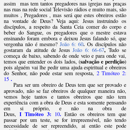
assim mas tem tantos pregadores nas igrejas nas praças
nas ruas na rede social Televisão rádios e muito mais, são
muitos , Pregadores , mas será que estes obreiros estão
na vontade de Deus? Veja aqui: Jesus instruindo os
discípulos, a respeito da Santa Ceia comer do corpo e
beber do Sangue, os pregadores que o mestre estava
ensinando foram embora e deixou Jesus falando só, que
.
vergonha não é mesmo?
João 6: 60
Os discípulos não
,
gostaram da atitude de Jesus
João 6: 66-67
Tudo se
começa de baixo, sabendo de onde veio e para onde vai,
salvação e perdição
temos q
ue entender os dois lados, (
)
pois alguém vai lhe pedir uma ajuda espiritual e obreiros
do Senhor, não pode estar sem resposta,
2 Timóteo 2:
.
15
Para ser um obreiro de Deus tem que ser provado e
aprovado, não se faz obreiros de qualquer maneira não,
vemos hoje tantos e tantos obreiros que não tem
experiência com a obra de Deus e esta somente pensando
em si próprio, e não na obra de
I
Timóteo
3:
.
Deus,
10
Então os obreiros tem que
passar por um teste, se for irrepreensível, não tendo
necessidade de ser repreendido, ai então este pode